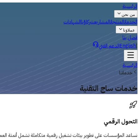
الرئيسية
من نحن
الخدمات
المنتجات
المشاريع
شركاؤنا
الشهادات
عملاؤنا
اتصل بنا
|
English
الدعم الفني
الرئيسية
خدماتنا
خدمات ساج التقنية
التحول الرقمي
نساعد المؤسسات على تطوير بيئات تشغيل رقمية متكاملة تشمل أتمتة العمليا