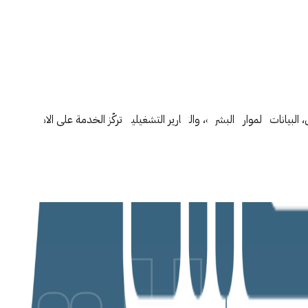
البيانات، الموارد البشرية، والتقارير التشغيلية. تركّز الخدمة على الامتثال ا