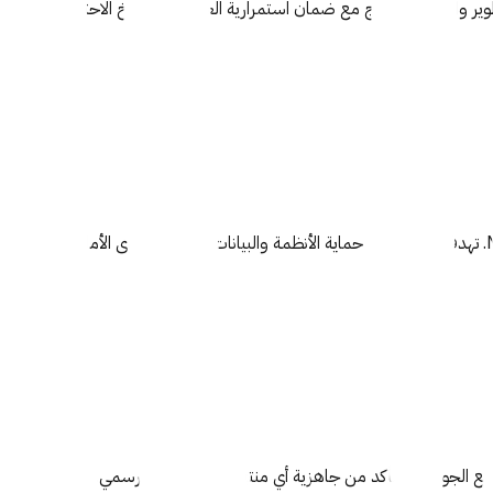
ر والاختبار والإنتاج مع ضمان استمرارية العمل عبر النسخ الاحتياطي
نقدم خدمات حماية شاملة تشمل تقييم الثغرات، اختبارات الاختراق، إعداد سياسات الأمان، وضمان الالتزام بمعايير NCA، PDPL، ISO، OWASP Top 10. تهدف الخدمة إلى حماية الأنظمة والبيانات وتعزيز مستوى الأمان
رفع الجودة، والتأكد من جاهزية أي منتج قبل الإطلاق الرسمي.